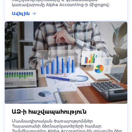
կառավարումը Alpha Accounting-ի միջոցով։
Ավելին
ԱՁ-ի հաշվապահություն
Մասնագիտական ծառայություններ
Հայաստանի ձեռնարկատերերի համար։
Հանձնարարեք Alpha Accounting-ին զբաղվել ձեր