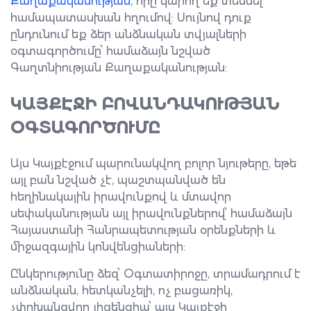
Քաղաքականության
, որը կարող եք տեսնել
համապատասխան հղումով: Սույնով դուք
ընդունում եք ձեր անձնական տվյալների
օգտագործումը՝ համաձայն նշված
Գաղտնիության Քաղաքականության:
ԿԱՅՔԷՋԻ ԲՈՎԱՆԴԱԿՈՒԹՅԱՆ
ՕԳՏԱԳՈՐԾՈՒՄԸ
Այս Կայքէջում պարունակվող բոլոր նյութերը, եթե
այլ բան նշված չէ, պաշտպանված են
հեղինակային իրավունքով և մտավոր
սեփականության այլ իրավունքներով՝ համաձայն
Հայաստանի Հանրապետության օրենքների և
միջազգային կոնվենցիաների:
Ընկերությունը ձեզ՝ Օգտատիրոջը, տրամադրում է
անձնական, հետկանչելի, ոչ բացառիկ,
չփոխանցվող լիցենզիա՝ այս Կայքէջի