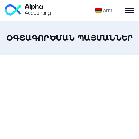
Arm
ՕԳՏԱԳՈՐԾՄԱՆ ՊԱՅՄԱՆՆԵՐ