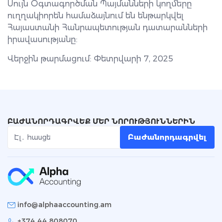
Սույն Օգտագործման Պայմանների կողմերը
ուղղակիորեն համաձայնում են ենթարկվել
Հայաստանի Հանրապետության դատարանների
իրավասությանը:
Վերջին թարմացում: Փետրվարի 7, 2025
ԲԱԺԱՆՈՐԴԱԳՐՎԵՔ ՄԵՐ ՆՈՐՈՒԹՅՈՒՆՆԵՐԻՆ
Բաժանորդագրվել
info@alphaaccounting.am
+374 44 808070