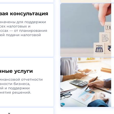
вая консультация
значены для поддержки
сех налоговых и
ессах — от планирования
щей подачи налоговой
нные услуги
инансовой отчетности
вности бизнеса,
ий и поддержки
инятия решений.