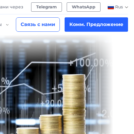
нами через
Telegram
WhatsApp
Rus
ы
Связь с нами
Комм. Предложение