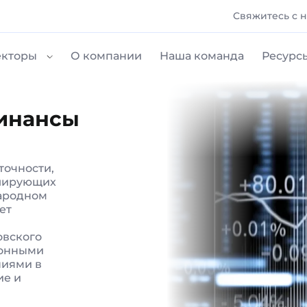
Cвяжитесь с 
екторы
О компании
Наша команда
Ресурс
финансы
точности,
улирующих
народном
ет
овского
ионными
ниями в
ие и