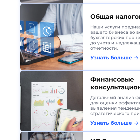
Общая налого
Наши услуги предна
вашего бизнеса во в
бухгалтерских проц
до учета и надлежа
отчетности.
Узнать больше
Финансовые
консультацио
Детальный анализ ф
для оценки эффекти
выявления тенденц
стратегического пр
Узнать больше