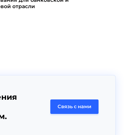
вой отрасли
ения
Связь с нами
м.