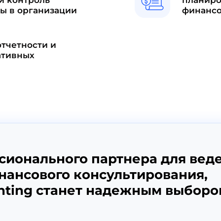
ы в организации
финансо
отчетности и
ативных
сионального партнера для вед
инансового консультирования,
nting станет надежным выборо