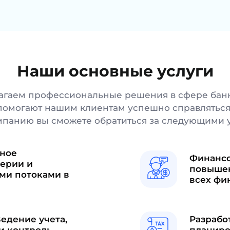
Наши основные услуги
лагаем профессиональные решения в сфере банк
 помогают нашим клиентам успешно справляться
мпанию вы сможете обратиться за следующими у
лное
Финансо
ерии и
повышен
ми потоками в
всех фи
Ведение учета,
Разрабо
и контроль
планиро